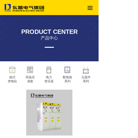
首页
끀
产品中心
PRODUCT CENTER
关于我们
产品中心
人才中心
新闻资讯
联系东盟
箱式
高低压
电力
配电箱
元器件
变电站
成套
变压器
系列
系列