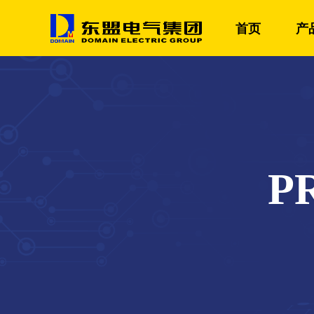
首页
产
P