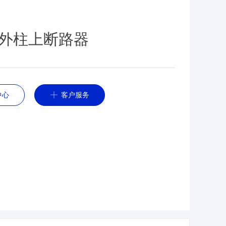
户外柱上断路器
中心
ꀸ
客户服务