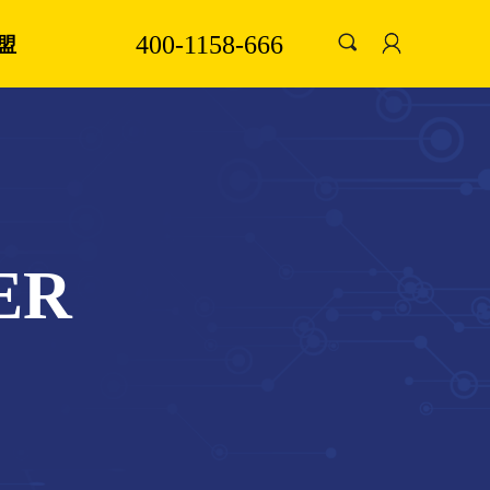
400-1158-666
끠
盟
ER