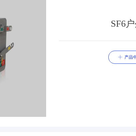
SF6
ꀸ
产品